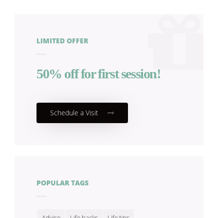
LIMITED OFFER
50% off for first session!
Schedule a Visit
POPULAR TAGS
Advise
Life hacks
Life tips