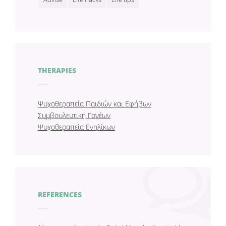
THERAPIES
Ψυχοθεραπεία Παιδιών και Εφήβων
Συμβουλευτική Γονέων
Ψυχοθεραπεία Ενηλίκων
REFERENCES