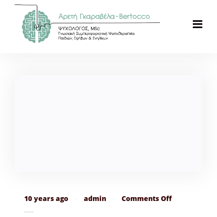
on
10 years ago
·
admin
·
Comments Off
How
to