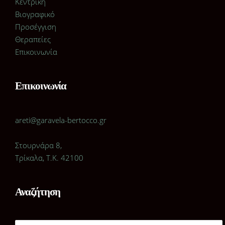
Κεντρική
Βιογραφικό
Προσέγγιση
Θεραπείες
Επικοινωνία
Επικοινωνία
areti@garavela-bertocco.gr
Στουρνάρα 8,
Τρίκαλα,
Τ.Κ. 42100
Αναζήτηση