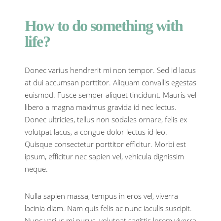
do
something
How to do something with
with
life?
life?
Donec varius hendrerit mi non tempor. Sed id lacus
at dui accumsan porttitor. Aliquam convallis egestas
euismod. Fusce semper aliquet tincidunt. Mauris vel
libero a magna maximus gravida id nec lectus.
Donec ultricies, tellus non sodales ornare, felis ex
volutpat lacus, a congue dolor lectus id leo.
Quisque consectetur porttitor efficitur. Morbi est
ipsum, efficitur nec sapien vel, vehicula dignissim
neque.
Nulla sapien massa, tempus in eros vel, viverra
lacinia diam. Nam quis felis ac nunc iaculis suscipit.
Nunc varius mi purus, volutpat sagittis lorem viverra