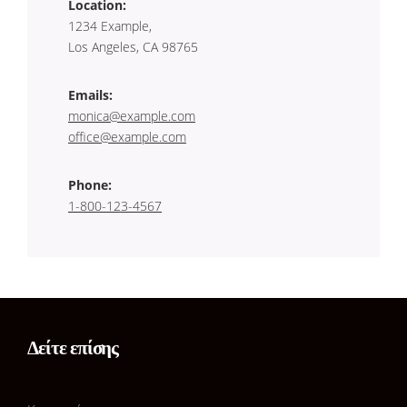
Location:
1234 Example,
Los Angeles, CA 98765
Emails:
monica@example.com
office@example.com
Phone:
1-800-123-4567
Δείτε επίσης