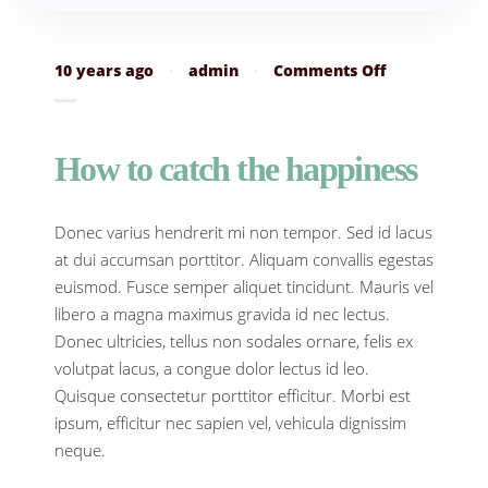
on
10 years ago
·
admin
·
Comments Off
How
to
catch
the
How to catch the happiness
happiness
Donec varius hendrerit mi non tempor. Sed id lacus
at dui accumsan porttitor. Aliquam convallis egestas
euismod. Fusce semper aliquet tincidunt. Mauris vel
libero a magna maximus gravida id nec lectus.
Donec ultricies, tellus non sodales ornare, felis ex
volutpat lacus, a congue dolor lectus id leo.
Quisque consectetur porttitor efficitur. Morbi est
ipsum, efficitur nec sapien vel, vehicula dignissim
neque.