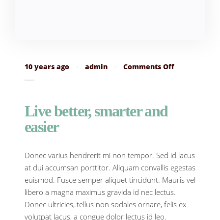
on
10 years ago
·
admin
·
Comments Off
Live
better,
smarter
and
Live better, smarter and
easier
easier
Donec varius hendrerit mi non tempor. Sed id lacus
at dui accumsan porttitor. Aliquam convallis egestas
euismod. Fusce semper aliquet tincidunt. Mauris vel
libero a magna maximus gravida id nec lectus.
Donec ultricies, tellus non sodales ornare, felis ex
volutpat lacus, a congue dolor lectus id leo.